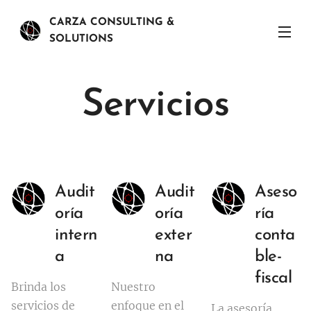
CARZA CONSULTING &
SOLUTIONS
Servicios
Audit
Audit
Aseso
oría
oría
ría
intern
exter
conta
a
na
ble-
fiscal
Brinda los
Nuestro
servicios de
enfoque en el
La asesoría